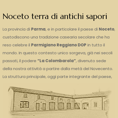
Noceto terra di antichi sapori
La provincia di
Parma
, e in particolare il paese di
Noceto
,
custodiscono una tradizione casearia secolare che ha
reso celebre il
Parmigiano Reggiano DOP
in tutto il
mondo. In questo contesto unico sorgeva, già nei secoli
passati, il podere
“La Colombarola”
, divenuto sede
della nostra attività a partire dalla metà del Novecento.
La struttura principale, oggi parte integrante del paese,
ha attraversato diverse trasformazioni nel corso della
sua storia: da fornace a podere agricolo, fino a diventare
un
caseificio artigianale
dedicato alla produzione del
Parmigiano Reggiano. Ogni adattamento ha rafforzato il
legame con il territorio, mantenendo viva la tradizione e