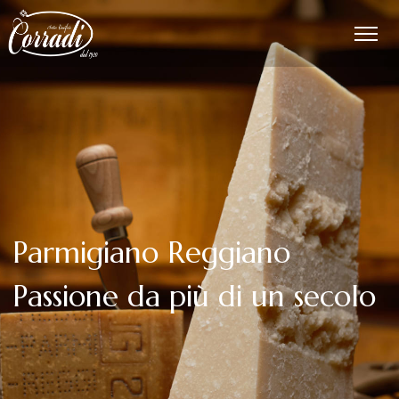
P
a
r
m
i
g
i
a
n
o
R
e
g
g
i
a
n
o
P
a
s
s
i
o
n
e
d
a
p
i
ù
d
i
u
n
s
e
c
o
l
o