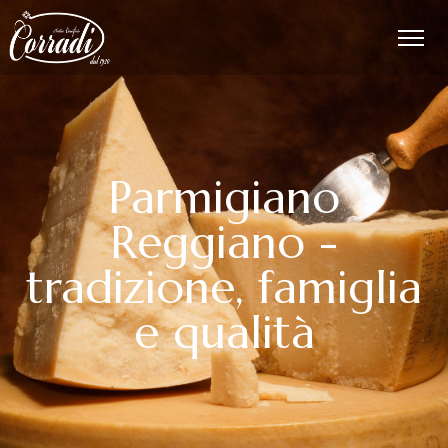
Parmigiano
Reggiano -
tradizione, famiglia
e qualità